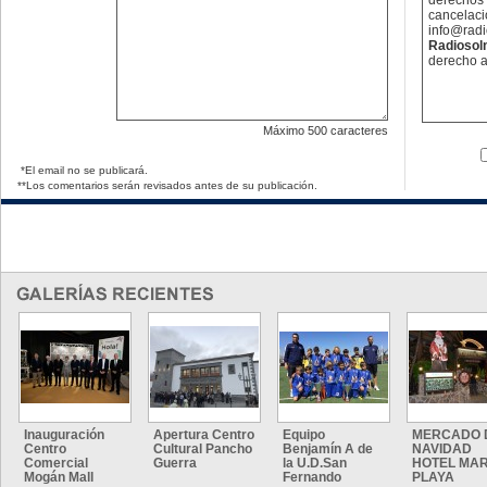
derechos 
cancelaci
info@rad
Radioso
derecho a
Máximo
500 caracteres
*El email no se publicará.
**Los comentarios serán revisados antes de su publicación.
Inauguración
Apertura Centro
Equipo
MERCADO 
Centro
Cultural Pancho
Benjamín A de
NAVIDAD
Comercial
Guerra
la U.D.San
HOTEL MAR
Mogán Mall
Fernando
PLAYA