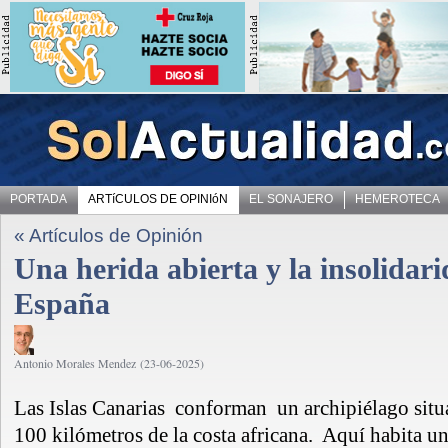
PORTADA
ARTíCULOS DE OPINIóN
EL SONAJERO
HEMEROTECA
« Artículos de Opinión
Una herida abierta y la insolidar
España
Antonio Morales Mendez (23-06-2025)
Las Islas Canarias conforman un archipiélago sit
100 kilómetros de la costa africana. Aquí habita u