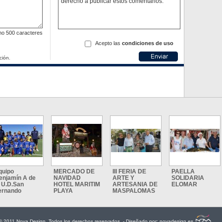
derecho a publicar estos comentarios.
mo
500 caracteres
Acepto las
condiciones de uso
ción.
quipo
MERCADO DE
III FERIA DE
PAELLA
enjamín A de
NAVIDAD
ARTE Y
SOLIDARIA
a U.D.San
HOTEL MARITIM
ARTESANIA DE
ELOMAR
ernando
PLAYA
MASPALOMAS
© 2011 Nova Design. Todos los derechos reservados. - Diseñado por:
novadesign.es