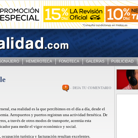
 SONAJERO
HEMEROTECA
FONOTECA
GALERíAS
PUBLICIDAD
le
0
- DEJA TU COMENTARIO
eral, esa realidad es la que percibimos en el día a día, desde el
mia. Aeropuertos y puertos registran una actividad frenética. De
ros, a través de otros modos de transporte, acentúa esta
icador para medir el vigor económico y social.
es, ocupación turística y facturación resultan excelentes.