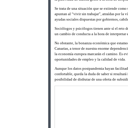
Se trata de una situación que se extiende como
apuntan al “vivir sin trabajar”, atraídas por la
ayudas sociales dispuestas por gobiernos, cabi
Sociólogos y psicólogos tienen ante sí el reto 
un cambio de conducta a la hora de interpretar el
No obstante, la bonanza económica que estamos
Canarias, a tenor de nuestra enorme dependenci
la economía europea marcarán el camino. Es evi
oportunidades de empleo y la calidad de vida.
Aunque los datos postpandemia hayan facilitado
confortable, queda la duda de saber si resultará
posibilidad de disfrutar de una oferta de subsid