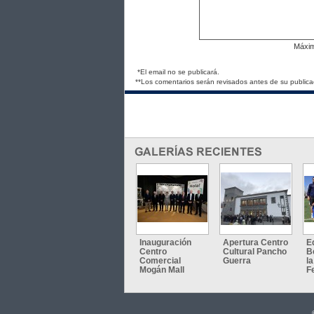
Máxi
*El email no se publicará.
**Los comentarios serán revisados antes de su publica
Inauguración
Apertura Centro
E
Centro
Cultural Pancho
B
Comercial
Guerra
l
Mogán Mall
F