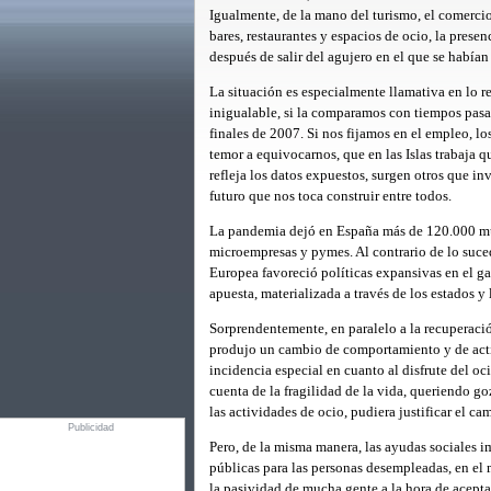
Igualmente, de la mano del turismo, el comerci
bares, restaurantes y espacios de ocio, la presen
después de salir del agujero en el que se había
La situación es especialmente llamativa en lo r
inigualable, si la comparamos con tiempos pas
finales de 2007. Si nos fijamos en el empleo, l
temor a equivocarnos, que en las Islas trabaja 
refleja los datos expuestos, surgen otros que in
futuro que nos toca construir entre todos.
La pandemia dejó en España más de 120.000 mue
microempresas y pymes. Al contrario de lo suced
Europea favoreció políticas expansivas en el ga
apuesta, materializada a través de los estados y
Sorprendentemente, en paralelo a la recuperac
produjo un cambio de comportamiento y de actit
incidencia especial en cuanto al disfrute del 
cuenta de la fragilidad de la vida, queriendo go
las actividades de ocio, pudiera justificar el 
Publicidad
Pero, de la misma manera, las ayudas sociales i
públicas para las personas desempleadas, en el
la pasividad de mucha gente a la hora de aceptar