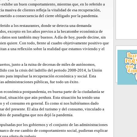
o exhibe un buen comportamiento, mientras que, en lo referido a
cia masiva de clientes refleja la vitalidad de esa recuperación,
n metido a consecuencia del cierre obligado por la pandemia.
eferido a los restaurantes, donde se detecta una demanda
ados, excepto en los años previos a la hecatombe económica de
os datos son también muy buenos. A día de hoy, puede decirse, sin
quien quiere. Con todo, frente al cuadro objetivamente positivo que
vitan a una reflexión sobre la realidad que estamos viviendo y el
rtos, junto a la ruina de decenas de miles de autónomos,
ido con la crisis del ladrillo del periodo 2008-2014, la Unión
sto para impulsar la recuperación económica y social. Esta
 las administraciones públicas, fue todo un éxito.
ión económica postpandemia, en buena parte de la ciudadanía se
ud, situación que aún perdura. Esta situación ha tenido una
ocio y el consumo en general. Es como si nos hubiéramos dado
zar del presente. El alza del turismo y del consumo, vinculado a
cambio de paradigma que nos dejó la pandemia.
mpulsadas por los gobiernos y el conjunto de las administraciones
 marco de ese cambio de comportamiento social, pudieran explicar
 una oferta de trabajo.