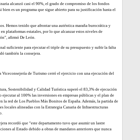
inaria alcanzó casi el 90%, el grado de compromiso de los fondos
i bien es un programa que sigue abierto para su justificación hasta el
sos. Hemos tenido que afrontar una auténtica maraña burocrática y
 en plataformas estatales, por lo que alcanzar estos niveles de
ión”, afirmó De León.
suficiente para ejecutar el triple de su presupuesto y sufrir la falta
rdó también la consejera.
a Viceconsejería de Turismo cerró el ejercicio con una ejecución del
ctura, Sostenibilidad y Calidad Turística superó el 83,3% de ejecución
 ejecutar al 100% las inversiones en empresas públicas y el plan de
n la red de Los Pueblos Más Bonitos de España. Además, la partida de
s locales alineadas con la Estrategia Canaria de Infraestructuras
o.
ejera recordó que “este departamento tuvo que asumir un lastre
uciones al Estado debido a obras de mandatos anteriores que nunca