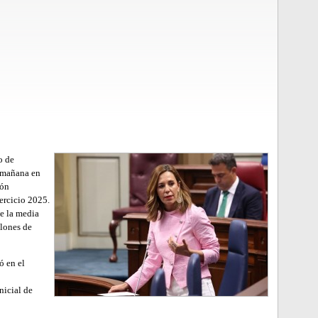
o de
a mañana en
ión
ercicio 2025.
e la media
llones de
ó en el
nicial de