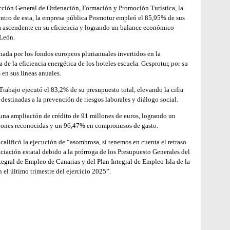
cción General de Ordenación, Formación y Promoción Turística, la
ntro de esta, la empresa pública Promotur empleó el 85,95% de sus
a ascendente en su eficiencia y logrando un balance económico
 León.
nada por los fondos europeos plurianuales invertidos en la
 de la eficiencia energética de los hoteles escuela. Gesprotur, por su
 en sus líneas anuales.
rabajo ejecutó el 83,2% de su presupuesto total, elevando la cifra
destinadas a la prevención de riesgos laborales y diálogo social.
una ampliación de crédito de 91 millones de euros, logrando un
iones reconocidas y un 96,47% en compromisos de gasto.
calificó la ejecución de “asombrosa, si tenemos en cuenta el retraso
nciación estatal debido a la prórroga de los Presupuesto Generales del
ntegral de Empleo de Canarias y del Plan Integral de Empleo Isla de la
n el último trimestre del ejercicio 2025”.