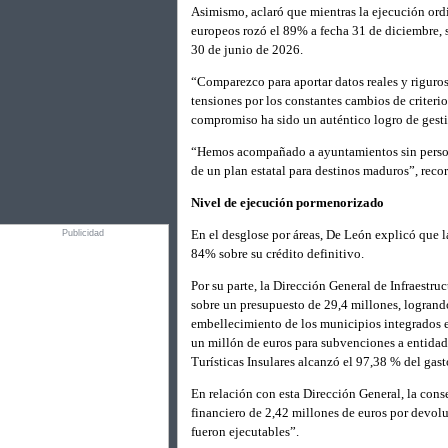
Asimismo, aclaró que mientras la ejecución ord
europeos rozó el 89% a fecha 31 de diciembre, s
30 de junio de 2026.
“Comparezco para aportar datos reales y riguro
tensiones por los constantes cambios de criterio
compromiso ha sido un auténtico logro de gest
“Hemos acompañado a ayuntamientos sin personal 
de un plan estatal para destinos maduros”, reco
Nivel de ejecución pormenorizado
En el desglose por áreas, De León explicó que l
Publicidad
84% sobre su crédito definitivo.
Por su parte, la Dirección General de Infraestru
sobre un presupuesto de 29,4 millones, logrando
embellecimiento de los municipios integrados e
un millón de euros para subvenciones a entidade
Turísticas Insulares alcanzó el 97,38 % del gast
En relación con esta Dirección General, la cons
financiero de 2,42 millones de euros por devol
fueron ejecutables”.