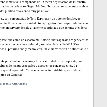
 escena inmersiva, acompañada de un menú degustación de kilómetro
 narrativo de cada acto. Según Muñoz, “buscábamos superarnos y elevar
a del público está siendo muy positiva”.
eyes, con coreografías de Toni Espinosa y un potente despliegue
iva. A ello se suma un cuidado trabajo gastronómico que culmina con
como un servicio de sala altamente coordinado que permite atender a
 posiciona como un espacio multidisciplinar capaz de acoger eventos
u papel como enclave cultural y social en la isla. ‘NOMAD’ se
nos el próximo año y medio, con una clara vocación de atraer tanto al
ta por el talento canario y la accesibilidad de la propuesta, con
ncluyendo menús especiales y descuentos para residentes. La
sca que el espectador “viva una noche inolvidable que combine
único en Canarias”.
g de Scala Gran Canaria