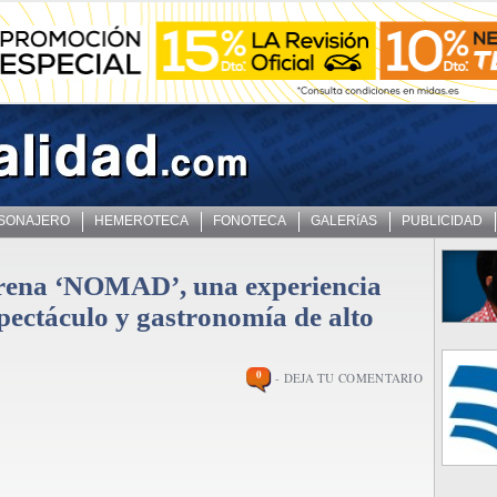
 SONAJERO
HEMEROTECA
FONOTECA
GALERíAS
PUBLICIDAD
trena ‘NOMAD’, una experiencia
spectáculo y gastronomía de alto
0
- DEJA TU COMENTARIO