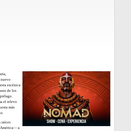
ria,
l nuevo
sta escénica
 uno de los
ipiélago.
 el relevo
puesta más
io.
 raíces
y América— a