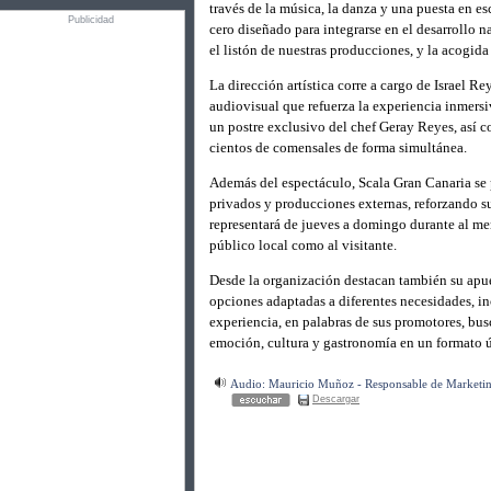
través de la música, la danza y una puesta en
Publicidad
cero diseñado para integrarse en el desarrollo
el listón de nuestras producciones, y la acogid
La dirección artística corre a cargo de Israel R
audiovisual que refuerza la experiencia inmers
un postre exclusivo del chef Geray Reyes, así 
cientos de comensales de forma simultánea.
Además del espectáculo, Scala Gran Canaria se
privados y producciones externas, reforzando s
representará de jueves a domingo durante al me
público local como al visitante.
Desde la organización destacan también su apues
opciones adaptadas a diferentes necesidades, i
experiencia, en palabras de sus promotores, bu
emoción, cultura y gastronomía en un formato 
Audio: Mauricio Muñoz - Responsable de Marketin
Descargar