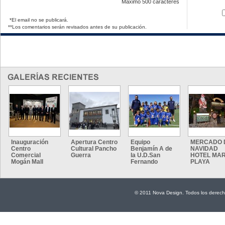
Máximo
500 caracteres
*El email no se publicará.
**Los comentarios serán revisados antes de su publicación.
Inauguración
Apertura Centro
Equipo
MERCADO 
Centro
Cultural Pancho
Benjamín A de
NAVIDAD
Comercial
Guerra
la U.D.San
HOTEL MAR
Mogán Mall
Fernando
PLAYA
© 2011 Nova Design. Todos los derech