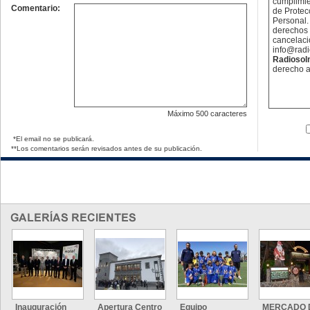
cumplimie
Comentario:
de Protec
Personal. 
derechos 
cancelaci
info@rad
Radioso
derecho a
Máximo
500 caracteres
*El email no se publicará.
**Los comentarios serán revisados antes de su publicación.
Inauguración
Apertura Centro
Equipo
MERCADO 