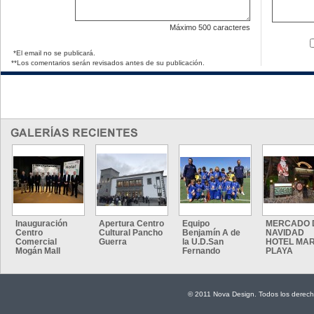
Máximo
500 caracteres
*El email no se publicará.
**Los comentarios serán revisados antes de su publicación.
Inauguración
Apertura Centro
Equipo
MERCADO 
Centro
Cultural Pancho
Benjamín A de
NAVIDAD
Comercial
Guerra
la U.D.San
HOTEL MAR
Mogán Mall
Fernando
PLAYA
© 2011 Nova Design. Todos los derech