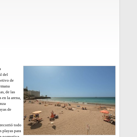
a
al del
jetivo de
semana
s, de las
 en la arena,
anza
ayas de
 recorrió todo
as playas para
la normativa