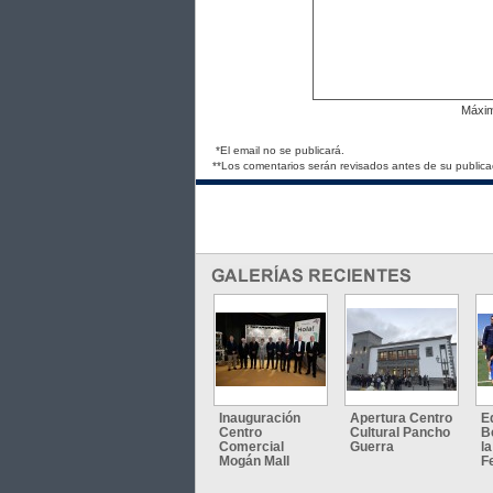
Máxi
*El email no se publicará.
**Los comentarios serán revisados antes de su publica
Inauguración
Apertura Centro
E
Centro
Cultural Pancho
B
Comercial
Guerra
l
Mogán Mall
F