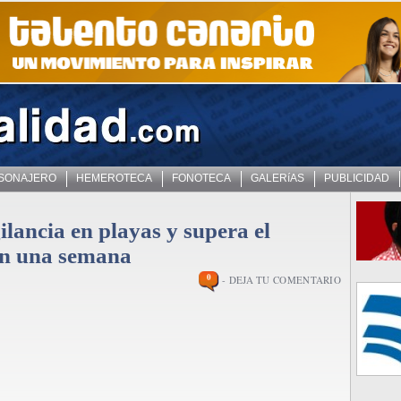
 SONAJERO
HEMEROTECA
FONOTECA
GALERíAS
PUBLICIDAD
ilancia en playas y supera el
en una semana
0
- DEJA TU COMENTARIO