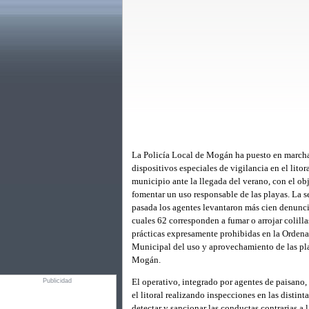
La Policía Local de Mogán ha puesto en march
dispositivos especiales de vigilancia en el litor
municipio ante la llegada del verano, con el ob
fomentar un uso responsable de las playas. La 
pasada los agentes levantaron más cien denuncia
cuales 62 corresponden a fumar o arrojar colillas
prácticas expresamente prohibidas en la Orden
Municipal del uso y aprovechamiento de las pl
Mogán.
El operativo, integrado por agentes de paisano,
Publicidad
el litoral realizando inspecciones en las distint
detectar y sancionar las conductas contrarias a 