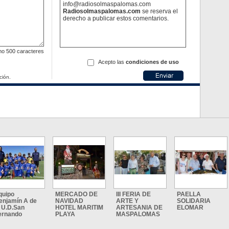
info@radiosolmaspalomas.com
Radiosolmaspalomas.com
se reserva el
derecho a publicar estos comentarios.
mo
500 caracteres
Acepto las
condiciones de uso
ción.
quipo
MERCADO DE
III FERIA DE
PAELLA
enjamín A de
NAVIDAD
ARTE Y
SOLIDARIA
a U.D.San
HOTEL MARITIM
ARTESANIA DE
ELOMAR
ernando
PLAYA
MASPALOMAS