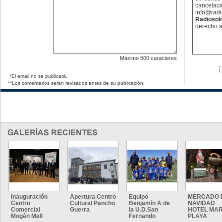
cancelaci
info@rad
Radioso
derecho a
Máximo
500 caracteres
*El email no se publicará.
**Los comentarios serán revisados antes de su publicación.
Inauguración
Apertura Centro
Equipo
MERCADO 
Centro
Cultural Pancho
Benjamín A de
NAVIDAD
Comercial
Guerra
la U.D.San
HOTEL MAR
Mogán Mall
Fernando
PLAYA