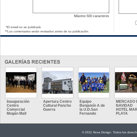
Máximo
500 caracteres
*El email no se publicará.
**Los comentarios serán revisados antes de su publicación.
Inauguración
Apertura Centro
Equipo
MERCADO 
Centro
Cultural Pancho
Benjamín A de
NAVIDAD
Comercial
Guerra
la U.D.San
HOTEL MAR
Mogán Mall
Fernando
PLAYA
© 2011 Nova Design. Todos los derech