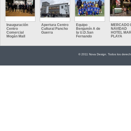
Inauguración
Apertura Centro
Equipo
MERCADO 
Centro
Cultural Pancho
Benjamín A de
NAVIDAD
Comercial
Guerra
la U.D.San
HOTEL MAR
Mogán Mall
Fernando
PLAYA
© 2011 Nova Design. Todos los derech