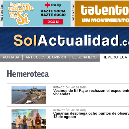
PORTADA
ARTíCULOS DE OPINIóN
EL SONAJERO
HEMEROTECA
REDACCIÓN (05.08.2026)
Vecinos de El Pajar rechazan el expedient
viviendas
REDACCIÓN (05.08.2026)
Canarias despliega ocho puntos de observa
12 de agosto