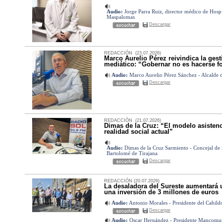
Audio:
Jorge Parra Ruiz, director médico de Hospi
Maspalomas
Descargar
REDACCIÓN (23.07.2026)
Marco Aurelio Pérez reivindica la gesti
mediático: “Gobernar no es hacerse f
Audio:
Marco Aurelio Pérez Sánchez - Alcalde 
Descargar
REDACCIÓN (21.07.2026)
Dimas de la Cruz: “El modelo asistenci
realidad social actual”
Audio:
Dimas de la Cruz Sarmiento - Concejal de 
Bartolomé de Tirajana
Descargar
REDACCIÓN (20.07.2026)
La desaladora del Sureste aumentará
una inversión de 3 millones de euros
Audio:
Antonio Morales - Presidente del Cabild
Descargar
Audio:
Oscar Hernández - Presidente Mancomun