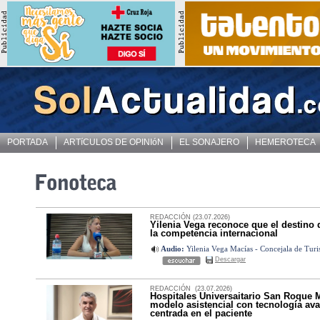
PORTADA
ARTíCULOS DE OPINIóN
EL SONAJERO
HEMEROTECA
REDACCIÓN (23.07.2026)
Yilenia Vega reconoce que el destino 
la competencia internacional
Audio:
Yilenia Vega Macías - Concejala de Turi
Descargar
REDACCIÓN (23.07.2026)
Hospitales Universaitario San Roque 
modelo asistencial con tecnología ava
centrada en el paciente