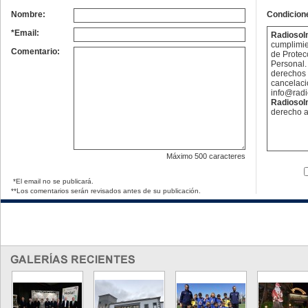
Nombre:
Condicion
*Email:
Radioso
cumplimie
Comentario:
de Protec
Personal. 
derechos 
cancelaci
info@rad
Radioso
derecho a
Máximo
500 caracteres
*El email no se publicará.
**Los comentarios serán revisados antes de su publicación.