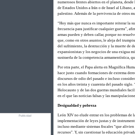
numerosos frentes abiertos en el planeta, desde 
de Estados Unidos a Irán o de Israel al Líbano, 
palestino. Además de la pervivencia de otros m
“Hoy más que nunca es importante reiterar la su
frecuencia para justificar cualquier guerra”, af
armas pueden y deben callar, porque no resuel
que, como en otros asuntos, le aleja del trumpi
del sufrimiento, la destrucción y la muerte de d
expansionistas y los negocios de una exigua min
sustraerla de la competencia armamentística, qu
Por otra parte, el Papa alerta en Magnífica Hu
hace justo cuando formaciones de extrema derec
discursos de odio del pasado e incluso consider
en los años treinta y cuarenta del pasado siglo.
Holocausto y de las dos guerras mundiales facili
en el que las noticias falsas y las manipulacion
Desigualdad y pobreza
León XIV no elude entrar en los problemas de la
Publicidad
implementación de leyes justas y de instrumentos
incluso mediante sistemas fiscales “que alivien
recursos”. Y, sin cuestionar la educación priva