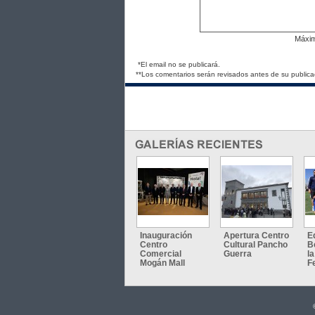
Máxi
*El email no se publicará.
**Los comentarios serán revisados antes de su publica
Inauguración
Apertura Centro
E
Centro
Cultural Pancho
B
Comercial
Guerra
l
Mogán Mall
F