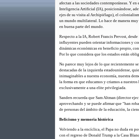
afectan a las sociedades contemporáneas. Y en el
Inteligencia Artificial (IA), posicionándose, a
ejes de su visita al Archipiélago), el colonialis
un mundo multilateral. Lo hace de manera muy d
en buena parte del mundo.
Respecto a la IA, Robert Francis Prevost, des
influyentes pueden orientar informaciones y co
dinámicas económicas en beneficio propio, contr
Por lo que considera que los estados están oblig
No parece muy lejos de lo que recientemente se
destacadas de la izquierda estadounidense, quien
inimaginables a nuestra economía, nuestra demo
la forma en que educamos y criamos a nuestros 
exclusivamente a una elite privilegiada.
Sanders recuerda que Sam Altman (director eje
aprovechando y se puede afirmar que “han robad
de personas del ámbito de la educación, la cien
Belicismo y memoria histórica
Volviendo a la encíclica, el Papa no duda en po
con el regreso de Donald Trump a la Casa Blan