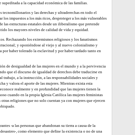
 supeditada a la capacidad económica de las familias.
los tecnomillonarios y las derechas y ultraderechas en todo el
 los impuestos a los más ricos, desproteger a los más vulnerables
de las estructuras estatales desde un iliberalismo que pretende
mitido los mayores niveles de calidad de vida y equidad.
os. Rechazando los extremismos religiosos y los fanatismos
irracional; y oponiéndose al viejo y al nuevo colonialismo y
ia por haber tolerado la esclavitud y por haber tardado tanto en
ación de desigualdad de las mujeres en el mundo y a la pervivencia
lando que el discurso de igualdad de derechos debe traducirse en
al trabajo, a la instrucción, a las responsabilidades sociales y
cha y valora el aporte de las mujeres. Mientras exista esta
reconoce realmente y en profundidad que las mujeres tienen la
so cuando en la propia Iglesia Católica las mujeres feministas
otras religiones que no solo cuentan ya con mujeres que ejercen
 obispado.
grantes -a las personas que abandonan su tierra a causa de la
s desastres-, como elemento que define la existencia o no de una