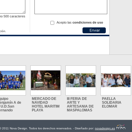
mo
500 caracteres
Acepto las
condiciones de uso
ción.
quipo
MERCADO DE
III FERIA DE
PAELLA
enjamín A de
NAVIDAD
ARTE Y
SOLIDARIA
a U.D.San
HOTEL MARITIM
ARTESANIA DE
ELOMAR
ernando
PLAYA
MASPALOMAS
© 2011 Nova Design. Todos los derechos reservados. - Diseñado por:
novadesign.es