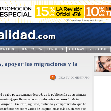
 SONAJERO
HEMEROTECA
FONOTECA
GALERíAS
PUBLICIDAD
, apoyar las migraciones y la
0
- DEJA TU COMENTARIO
ará a cabo pocas semanas después de la publicación de su primera
umanitas
), que lleva como subtítulo
Sobre la custodia de la
artificial
. Un texto, riguroso, profundo y comprometido, que ha
as reflexiones sobre varios de los problemas más acuciantes que