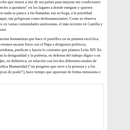
echo que tienen a irse de sus países para mejorar sus condiciones
erecho a quedarse” en los lugares a donde emigran y quieren
en nada se parece a las llamadas, tan en boga, a la prioridad
de aquí, tan peligrosas como deshumanizantes. Como se observa
ox en varias comunidades autónomas, el más reciente en Castilla y
tono.
puestas humanistas que hace el pontífice en su primera encíclica.
eremos sacarse fotos con el Papa a dirigentes políticos,
cotidiana, predican y hacen lo contrario que plantea León XIV. En
tra la desigualdad y la pobreza, en defensa del trabajo digno o en
 Que, en definitiva, en relación con los dos diferentes modos de
nífica Humanidad (“un progreso que sirve a la persona y a los
gicas de poder”), hace tiempo que apuestan de forma entusiasta e