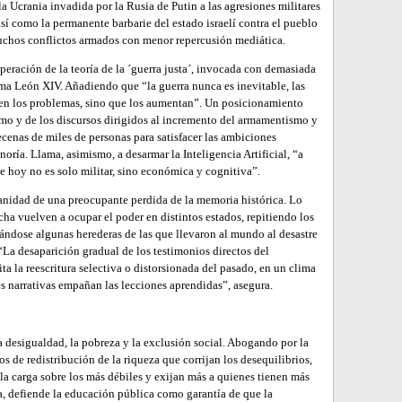
la Ucrania invadida por la Rusia de Putin a las agresiones militares
así como la permanente barbarie del estado israelí contra el pueblo
uchos conflictos armados con menor repercusión mediática.
peración de la teoría de la ´guerra justa´, invocada con demasiada
irma León XIV. Añadiendo que “la guerra nunca es inevitable, las
ven los problemas, sino que los aumentan”. Un posicionamiento
smo y de los discursos dirigidos al incremento del armamentismo y
ecenas de miles de personas para satisfacer las ambiciones
oría. Llama, asimismo, a desarmar la Inteligencia Artificial, “a
e hoy no es solo militar, sino económica y cognitiva”.
manidad de una preocupante perdida de la memoria histórica. Lo
ha vuelven a ocupar el poder en distintos estados, repitiendo los
ándose algunas herederas de las que llevaron al mundo al desastre
 “La desaparición gradual de los testimonios directos del
ta la reescritura selectiva o distorsionada del pasado, en un clima
es narrativas empañan las lecciones aprendidas”, asegura.
 desigualdad, la pobreza y la exclusión social. Abogando por la
 de redistribución de la riqueza que corrijan los desequilibrios,
 la carga sobre los más débiles y exijan más a quienes tienen más
da, defiende la educación pública como garantía de que la