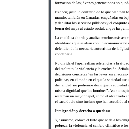
formación de las jóvenes generaciones no quede
Es decir, justo lo contrario de lo que plantean 
mundo, también en Canarias, empeñadas en bajar
y debilitar los servicios públicos y el conjunto 
borrar del mapa al estado social, el que ha per
La encíclica aborda y analiza muchos más asunt
identitarios que se alían con un economicismo 
defendiendo la necesaria autocrítica de la Igles
condenarla.
No olvida el Papa realizar referencias a la situ
del maltrato, la violencia y la exclusión. Seña
decisiones concretas “en las leyes, en el acceso 
políticas, en el modo en el que la sociedad escu
disparidad, no podremos decir que la sociedad 
misma dignidad que los hombres”. Asunto espino
reclaman un mayor papel, como el alcanzado en 
el sacerdocio sino incluso que han accedido al
Inmigración y derecho a quedarse
Y, asimismo, coloca el trato que se da a los emi
pobreza, la violencia, el cambio climático o lo