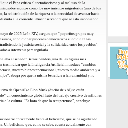
 que el Papa crítica al tecnofascismo y al mal uso de la
demás, sobre asuntos como los movimientos migratorios (uno de los
mo, la redistribución de la riqueza o la necesidad de avanzar hacia
istinta a la corriente ultraconservadora que se está imponiendo
de mayo de 2025 León XIV, asegura que “pequeños grupos muy
nsumos, condicionar procesos democráticos e incidir en las
adiciendo la justicia social y la solidaridad entre los pueblos”.
ados a intervenir para regularla.
ñalaba el senador Bernie Sanders, una de las figuras más
 tras indicar que la Inteligencia Artificial introduce “cambios
cracia, nuestro bienestar emocional, nuestro medio ambiente y a
hijos”, aboga por que la misma beneficie a la humanidad y no
cutivo de OpenAI) o Elon Musk (dueño de xAI) se están
o” un conocimiento global fruto del trabajo creativo de millones
cia o la cultura. “Es hora de que lo recuperemos”, concluye.
sicionarse críticamente frente al belicismo, que se ha agudizado
ca. Un belicismo que, como se sabe, cuenta actualmente con