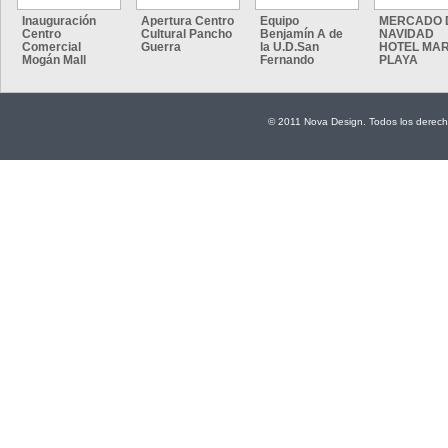
Inauguración
Apertura Centro
Equipo
MERCADO 
Centro
Cultural Pancho
Benjamín A de
NAVIDAD
Comercial
Guerra
la U.D.San
HOTEL MAR
Mogán Mall
Fernando
PLAYA
© 2011 Nova Design. Todos los derech