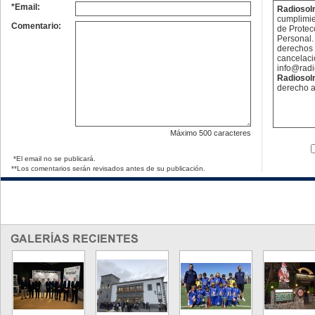
*Email:
Radioso
cumplimie
Comentario:
de Protec
Personal. 
derechos 
cancelaci
info@rad
Radioso
derecho a
Máximo
500 caracteres
*El email no se publicará.
**Los comentarios serán revisados antes de su publicación.