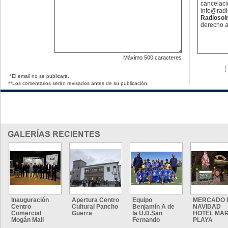
cancelaci
info@rad
Radioso
derecho a
Máximo
500 caracteres
*El email no se publicará.
**Los comentarios serán revisados antes de su publicación.
Inauguración
Apertura Centro
Equipo
MERCADO 
Centro
Cultural Pancho
Benjamín A de
NAVIDAD
Comercial
Guerra
la U.D.San
HOTEL MAR
Mogán Mall
Fernando
PLAYA