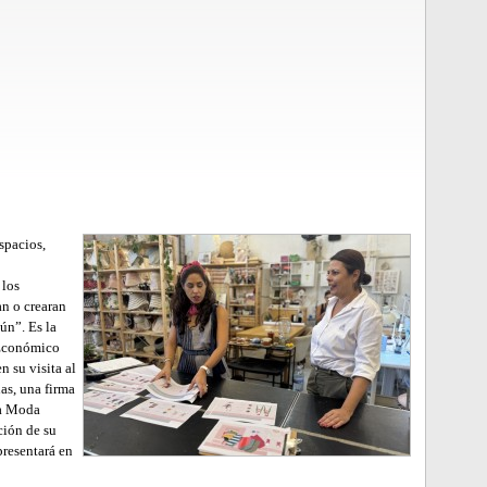
espacios,
 los
an o crearan
ún”. Es la
 Económico
 su visita al
as, una firma
ia Moda
ción de su
resentará en