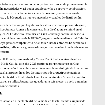
diseñadores grancanarios con el objetivo de conocer de primera mano la
ión, necesidades y así poder establecer vías de apoyo y colaboración.
e una serie de subvenciones para la creación y actualización de
rca, y la búsqueda de nuevos mercados y canales de distribución.
tender el valor que hay detrás de estas creaciones: piezas artesanas,
licó Arantxa Arenas a la consejera. Esta diseñadora se inició en el
 en 2017, decidió instalarse en Gran Canaria y continuar desde la
 su carné de artesana de la FEDAC, organismo dependiente del Cabildo
apoyo para el equipamiento de su taller. Desde entonces ha centrado su
rsibles, talla única y, en ocasiones, unisex, confeccionadas de manera
presente.
hion & Friends, Summerland y Colección Bridal, eventos ideados y
 Moda Cálida, este año 2025 participa por primera vez en Gran
 moda baño. Una colección enfocada en la morfología de los cuerpos
a la inspiración en los distintos tipos de arquetipos femeninos.
sector textil del Cabildo de Gran Canaria, Arantxa Arenas ha podido
cas en su taller. Aprendices que, durante seis meses, no solo aprenden
y conocimientos.
da
ación en el sector textil de la moda en la isla, creado e impulsado