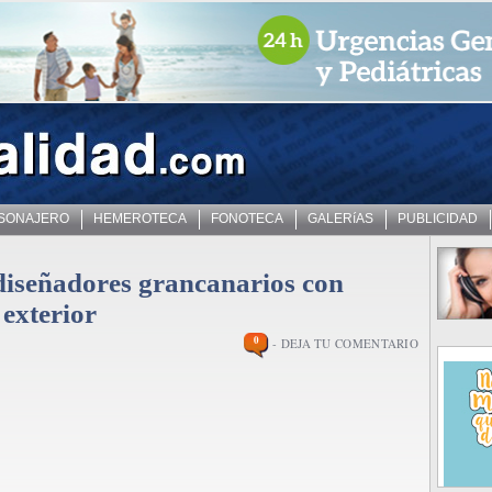
 SONAJERO
HEMEROTECA
FONOTECA
GALERíAS
PUBLICIDAD
 diseñadores grancanarios con
exterior
0
- DEJA TU COMENTARIO