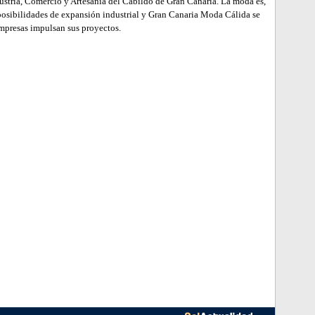
ustria, Comercio y Artesanía del Cabildo de Gran Canaria. La moda es,
n posibilidades de expansión industrial y Gran Canaria Moda Cálida se
empresas impulsan sus proyectos.