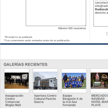
cancelaci
info@rad
Radioso
derecho a
Máximo
500 caracteres
*El email no se publicará.
**Los comentarios serán revisados antes de su publicación.
Inauguración
Apertura Centro
Equipo
MERCADO 
Centro
Cultural Pancho
Benjamín A de
NAVIDAD
Comercial
Guerra
la U.D.San
HOTEL MAR
Mogán Mall
Fernando
PLAYA