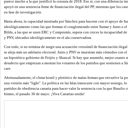
parece mucho a la que justificó la censura de 2018. Eso sí, con una diferencia im
apoyó en una sentencia firme de financiación ilegal del PP, mientras que los ca
en fase de investigación.
Hasta ahora, la capacidad mostrada por Sánchez para hacerse con el apoyo de fue
ideológicamente como las que forman el conglomerado entre Sumar y Junts o el
Bildu, a las que se unen ERC y Compromís, supera con creces la incapacidad de
y PNV, ubicados ideológicamente en el ala conservadora.
Con todo, si no termina de surgir una acusación verosímil de financiación ilegal
se aleja más un adelanto electoral. Junts y PNV se muestran más cómodos con el l
un hipotético gobierno de Feijóo y Abascal. Si hay que asumirlo, mejor cuanto m
desafecto que empiezan a mostrar los votantes de los partidos que sostienen a Sá
caer.
Afortunadamente, el clima hostil y pletórico de malas formas que envuelve la po
una versión más “light”. La política en las Islas transcurre con mayor sosiego, l
partidos de obediencia canaria para hacer valer la sentencia con la que Braulio 
himno, el pasado 30 de mayo: ¡Viva Canarias unida!