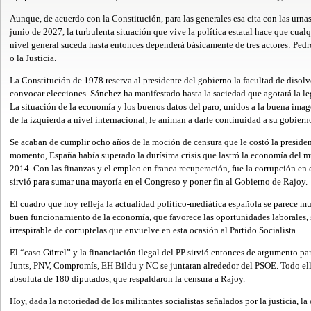
Aunque, de acuerdo con la Constitución, para las generales esa cita con las urna
junio de 2027, la turbulenta situación que vive la política estatal hace que cualq
nivel general suceda hasta entonces dependerá básicamente de tres actores: Ped
o la Justicia.
La Constitución de 1978 reserva al presidente del gobierno la facultad de disolv
convocar elecciones. Sánchez ha manifestado hasta la saciedad que agotará la le
La situación de la economía y los buenos datos del paro, unidos a la buena imag
de la izquierda a nivel internacional, le animan a darle continuidad a su gobiern
Se acaban de cumplir ocho años de la moción de censura que le costó la preside
momento, España había superado la durísima crisis que lastró la economía del 
2014. Con las finanzas y el empleo en franca recuperación, fue la corrupción en 
sirvió para sumar una mayoría en el Congreso y poner fin al Gobierno de Rajoy.
El cuadro que hoy refleja la actualidad político-mediática española se parece m
buen funcionamiento de la economía, que favorece las oportunidades laborales, 
irrespirable de corruptelas que envuelve en esta ocasión al Partido Socialista.
El “caso Gürtel” y la financiación ilegal del PP sirvió entonces de argumento 
Junts, PNV, Compromís, EH Bildu y NC se juntaran alrededor del PSOE. Todo ell
absoluta de 180 diputados, que respaldaron la censura a Rajoy.
Hoy, dada la notoriedad de los militantes socialistas señalados por la justicia, la