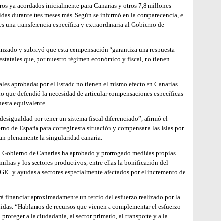
uros ya acordados inicialmente para Canarias y otros 7,8 millones
idas durante tres meses más. Según se informó en la comparecencia, el
 una transferencia específica y extraordinaria al Gobierno de
canzado y subrayó que esta compensación “garantiza una respuesta
estatales que, por nuestro régimen económico y fiscal, no tienen
ales aprobadas por el Estado no tienen el mismo efecto en Canarias
r lo que defendió la necesidad de articular compensaciones específicas
uesta equivalente.
esigualdad por tener un sistema fiscal diferenciado”, afirmó el
rno de España para corregir esta situación y compensar a las Islas por
n plenamente la singularidad canaria.
el Gobierno de Canarias ha aprobado y prorrogado medidas propias
amilias y los sectores productivos, entre ellas la bonificación del
IGIC y ayudas a sectores especialmente afectados por el incremento de
á financiar aproximadamente un tercio del esfuerzo realizado por la
das. “Hablamos de recursos que vienen a complementar el esfuerzo
roteger a la ciudadanía, al sector primario, al transporte y a la