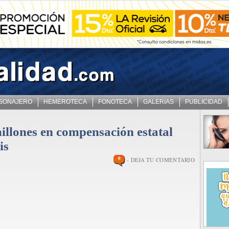
 SONAJERO
HEMEROTECA
FONOTECA
GALERíAS
PUBLICIDAD
illones en compensación estatal
is
0
- DEJA TU COMENTARIO