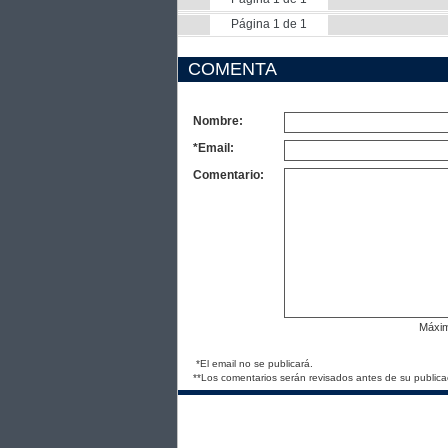
Página 1 de 1
COMENTA
Nombre:
*Email:
Comentario:
Máxi
*El email no se publicará.
**Los comentarios serán revisados antes de su publica