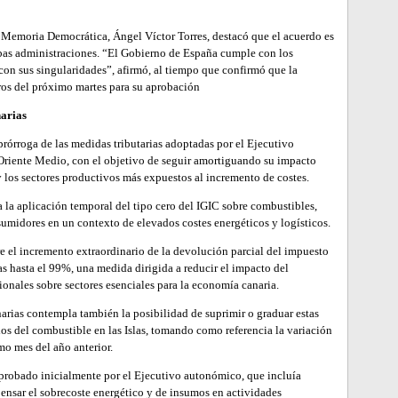
l y Memoria Democrática, Ángel Víctor Torres, destacó que el acuerdo es
mbas administraciones. “El Gobierno de España cumple con los
on sus singularidades”, afirmó, al tiempo que confirmó que la
tros del próximo martes para su aprobación
arias
rórroga de las medidas tributarias adoptadas por el Ejecutivo
Oriente Medio, con el objetivo de seguir amortiguando su impacto
 y los sectores productivos más expuestos al incremento de costes.
a la aplicación temporal del tipo cero del IGIC sobre combustibles,
nsumidores en un contexto de elevados costes energéticos y logísticos.
e el incremento extraordinario de la devolución parcial del impuesto
as hasta el 99%, una medida dirigida a reducir el impacto del
ionales sobre sectores esenciales para la economía canaria.
arias contempla también la posibilidad de suprimir o graduar estas
os del combustible en las Islas, tomando como referencia la variación
mo mes del año anterior.
probado inicialmente por el Ejecutivo autonómico, que incluía
ensar el sobrecoste energético y de insumos en actividades