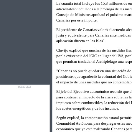
La cuantía total incluye los 15,3 millones de e
adicionales vinculados a la prórroga de las med
Consejo de Ministros aprobará el próximo martes
Canarias por este importe.
El presidente de Canarias valoró el acuerdo al
justa y equivalente para Canarias ante medidas 
aplicación directa en las Islas”.
Clavijo explicó que muchas de las medidas fisc
por la existencia del IGIC en lugar del IVA, po
que permitan trasladar al Archipiélago una resp
“Canarias no puede quedar en una situación de d
presidente, que agradeció la voluntad del Gobie
el impacto de unas medidas que no contemplaba
Publicidad
El jefe del Ejecutivo autonómico recordó que 
para contener el impacto de la crisis sobre las f
impuesto sobre combustibles, la reducción del 
los costes energéticos y de los insumos.
Según explicó, la compensación estatal permitir
Comunidad Autónoma para desplegar estas medi
económico que ya está realizando Canarias para p