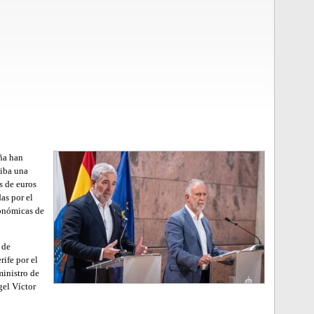
ña han
ciba una
s de euros
as por el
conómicas de
 de
ife por el
ministro de
gel Víctor