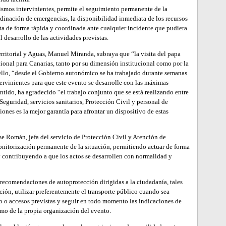
ismos intervinientes, permite el seguimiento permanente de la
dinación de emergencias, la disponibilidad inmediata de los recursos
ta de forma rápida y coordinada ante cualquier incidente que pudiera
l desarrollo de las actividades previstas.
erritorial y Aguas, Manuel Miranda, subraya que “la visita del papa
nal para Canarias, tanto por su dimensión institucional como por la
ello, “desde el Gobierno autonómico se ha trabajado durante semanas
tervinientes para que este evento se desarrolle con las máximas
ntido, ha agradecido “el trabajo conjunto que se está realizando entre
eguridad, servicios sanitarios, Protección Civil y personal de
ones es la mejor garantía para afrontar un dispositivo de estas
 Román, jefa del servicio de Protección Civil y Atención de
nitorización permanente de la situación, permitiendo actuar de forma
y contribuyendo a que los actos se desarrollen con normalidad y
de recomendaciones de autoprotección dirigidas a la ciudadanía, tales
ión, utilizar preferentemente el transporte público cuando sea
ico o accesos previstas y seguir en todo momento las indicaciones de
omo de la propia organización del evento.