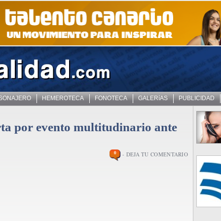
 SONAJERO
HEMEROTECA
FONOTECA
GALERíAS
PUBLICIDAD
rta por evento multitudinario ante
0
- DEJA TU COMENTARIO