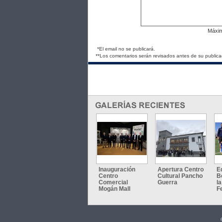
Máxi
*El email no se publicará.
**Los comentarios serán revisados antes de su publica
Inauguración
Apertura Centro
E
Centro
Cultural Pancho
B
Comercial
Guerra
l
Mogán Mall
F