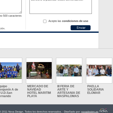
mo
500 caracteres
Acepto las
condiciones de uso
ción.
quipo
MERCADO DE
III FERIA DE
PAELLA
enjamín A de
NAVIDAD
ARTE Y
SOLIDARIA
a U.D.San
HOTEL MARITIM
ARTESANIA DE
ELOMAR
ernando
PLAYA
MASPALOMAS
© 2011 Nova Design. Todos los derechos reservados. - Diseñado por:
novadesign.es