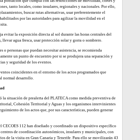
 la población que cumpla con las restricciones de movilidad, cortes y
es, tanto locales, como insulares, regionales y nacionales. Por ello,
lazamientos, buscar rutas alternativas, usar preferentemente el
abilitados por las autoridades para agilizar la movilidad en el
sita.
ja evitar la exposición directa al sol durante las horas centrales del
os, llevar agua fresca, usar protección solar y gorra o sombrero.
s o personas que puedan necesitar asistencia, se recomienda
iamente un punto de encuentro por si se produjera una separación y
ias y seguridad de los eventos.
eventos coincidentes en el entorno de los actos programados que
al normal desarrollo.
dad
tivó la situación de prealerta del PLATECA como medida preventiva de
ritorial, Cohesión Territorial y Aguas y los organismos intervinientes
seguimiento de los actos que, por sus características, pueden generar
el CECOES 112 han diseñado y coordinado un dispositivo específico
de centros de coordinación autonómicos, insulares y municipales, con
os de la visita en Gran Canaria y Tenerife. Para ello se movilizarán 43