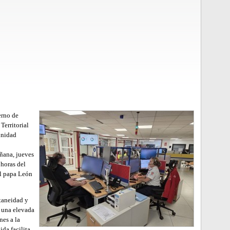
erno de
Territorial
unidad
añana, jueves
 horas del
del papa León
ltaneidad y
a una elevada
nes a la
ida facilita