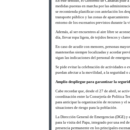
En este sentido, el Gobierno de Canarias pide a
medidas puestas en marcha por las administracion
se recomienda planificar con antelación los desp
transporte público y las zonas de aparcamiento h
entorno de los escenarios previstos durante la vi
Además, al ser encuentros al aire libre se aconse
día, llevar ropa ligera, de tejidos frescos y clar
En caso de acudir con menores, personas mayore
mantenerlas siempre localizadas y acordar prev
sigan las indicaciones del personal de emergenc
Se pide evitar la celebración de actividades o 
puedan afectar a la movilidad, a la seguridad o 
Amplio despliegue para garantizar la seguri
Cabe recordar que, desde el 27 de abril, se ac
coordinación entre la Consejería de Política Ter
para anticipar la organización de recursos y el 
situaciones de riesgo para la población.
La Dirección General de Emergencias (DGE) y 
para la visita del Papa, integrado por una red 
presencia permanente en los principales escenari