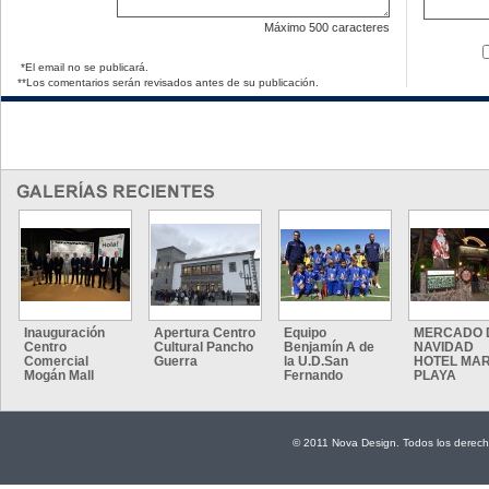
Máximo
500 caracteres
*El email no se publicará.
**Los comentarios serán revisados antes de su publicación.
Inauguración
Apertura Centro
Equipo
MERCADO 
Centro
Cultural Pancho
Benjamín A de
NAVIDAD
Comercial
Guerra
la U.D.San
HOTEL MAR
Mogán Mall
Fernando
PLAYA
© 2011 Nova Design. Todos los derech